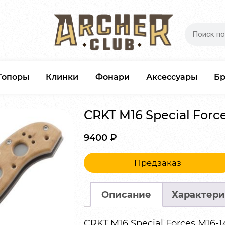
Топоры
Клинки
Фонари
Аксессуары
Б
CRKT M16 Special Forc
9400
₽
Предзаказ
Описание
Характери
CRKT M16 Special Forces M16-