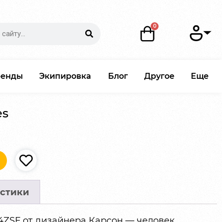
ренды
Экипировка
Блог
Другое
Еще
es
стики
14ZSF от дизайнера Карсон — человек,