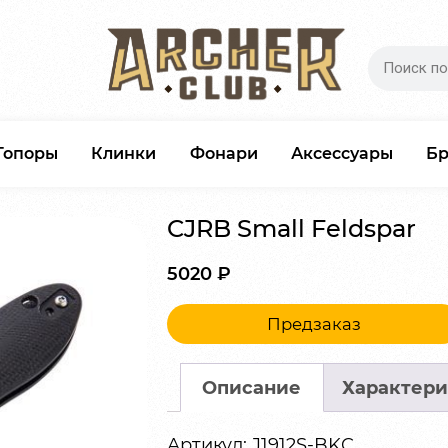
Топоры
Клинки
Фонари
Аксессуары
Б
CJRB Small Feldspar
5020
₽
Предзаказ
Описание
Характери
Артикул:
J1912S-BKC