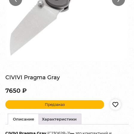
CIVIVI Pragma Gray
7650
₽
Предзаказ
Описание
Характеристики
CIVIVI Pragma Gray
(C23062B-2)
—
это компактный и