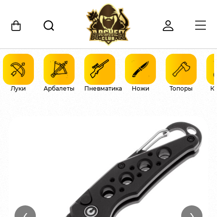
Луки
Арбалеты
Пневматика
Ножи
Топоры
К
‹
›