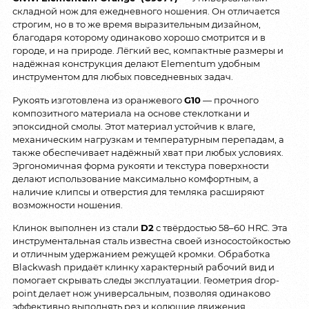
складной нож для ежедневного ношения. Он отличается
строгим, но в то же время выразительным дизайном,
благодаря которому одинаково хорошо смотрится и в
городе, и на природе. Лёгкий вес, компактные размеры и
надёжная конструкция делают Elementum удобным
инструментом для любых повседневных задач.
Рукоять изготовлена из оранжевого
G10
— прочного
композитного материала на основе стеклоткани и
эпоксидной смолы. Этот материал устойчив к влаге,
механическим нагрузкам и температурным перепадам, а
также обеспечивает надёжный хват при любых условиях.
Эргономичная форма рукояти и текстура поверхности
делают использование максимально комфортным, а
наличие клипсы и отверстия для темляка расширяют
возможности ношения.
Клинок выполнен из стали
D2
с твёрдостью 58–60 HRC. Эта
инструментальная сталь известна своей износостойкостью
и отличным удержанием режущей кромки. Обработка
Blackwash придаёт клинку характерный рабочий вид и
помогает скрывать следы эксплуатации. Геометрия drop-
point делает нож универсальным, позволяя одинаково
эффективно выполнять рез и колющие движения.