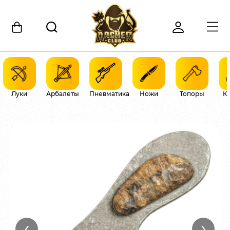
Луки
Арбалеты
Пневматика
Ножи
Топоры
К
‹
›