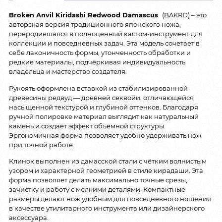
Broken Anvil Kiridashi Redwood Damascus
(BAKRD) – это
авторская версия традиционного японского ножа,
переродившаяся в полноценный кастом-инструмент для
коллекции и повседневных задач. Эта модель сочетает в
себе лаконичность формы, утонченность обработки и
редкие материалы, подчёркивая индивидуальность
владельца и мастерство создателя.
Рукоять оформлена вставкой из стабилизированной
древесины редвуд — древней секвойи, отличающейся
насыщенной текстурой и глубиной оттенков. Благодаря
ручной полировке материал выглядит как натуральный
камень и создаёт эффект объёмной структуры.
Эргономичная форма позволяет удобно удерживать нож
при точной работе.
Клинок выполнен из дамасской стали с чётким волнистым
узором и характерной геометрией в стиле кирадаши. Эта
форма позволяет делать максимально точные срезы,
зачистку и работу с мелкими деталями. Компактные
размеры делают нож удобным для повседневного ношения
в качестве утилитарного инструмента или дизайнерского
аксессуара.