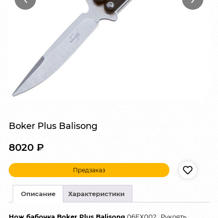
Boker Plus Balisong
8020
₽
Предзаказ
Описание
Характеристики
Нож бабочка Boker Plus Balisong
06EX002
.
Рукоять