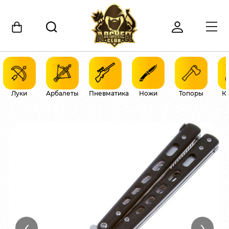
Луки
Арбалеты
Пневматика
Ножи
Топоры
К
‹
›