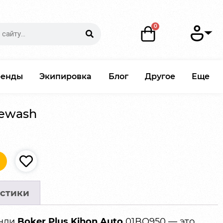
ренды
Экипировка
Блог
Другое
Еще
newash
стики
рнли
Boker Plus Kihon Auto
01BO950 — это