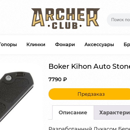
Топоры
Клинки
Фонари
Аксессуары
Б
Boker Kihon Auto Sto
7790
₽
Предзаказ
Описание
Характери
Разработанный Лукасом Бе