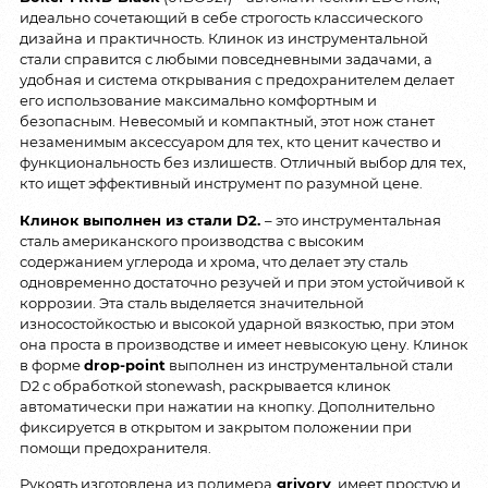
идеально сочетающий в себе строгость классического
дизайна и практичность. Клинок из инструментальной
стали справится с любыми повседневными задачами, а
удобная и система открывания с предохранителем делает
его использование максимально комфортным и
безопасным. Невесомый и компактный, этот нож станет
незаменимым аксессуаром для тех, кто ценит качество и
функциональность без излишеств. Отличный выбор для тех,
кто ищет эффективный инструмент по разумной цене.
Клинок выполнен из стали
D2.
– это инструментальная
сталь американского производства с высоким
содержанием углерода и хрома, что делает эту сталь
одновременно достаточно резучей и при этом устойчивой к
коррозии. Эта сталь выделяется значительной
износостойкостью и высокой ударной вязкостью, при этом
она проста в производстве и имеет невысокую цену. Клинок
в форме
drop-point
выполнен из инструментальной стали
D2 с обработкой stonewash, раскрывается клинок
автоматически при нажатии на кнопку. Дополнительно
фиксируется в открытом и закрытом положении при
помощи предохранителя.
Рукоять изготовлена из полимера
grivory
, имеет простую и