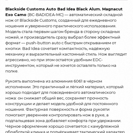
Blackside Customs Auto Bad Idea Black Alum. Magnacut
Exo Camo
(BC-BADIDEA-MC) — автоматический складной
нож от Blackside Customs, созданный для ежедневного
ношения и уверенного практического использования.
Модель стала первым шагом бренда в сторону складных
ножей, и производитель сразу выбрал более эффектный
формат — push-button auto с быстрым открыванием от
кнопки. Bad Idea сочетает компактность, надёжную
механику и выразительный кастомный стиль. Нож выглядит
агрессивно, но при этом остаётся удобным EDC-
инструментом, который не хочется оставлять только на
полке.
Рукоять выполнена из алюминия 6061 в чёрном
исполнении. Это практичный и лёгкий материал, который
хорошо подходит для повседневного автоматического
ножа: он снижает общий вес, сохраняет прочность
конструкции и делает модель удобной для постоянного
ношения. Фактурная поверхность и форма рукояти
помогают увереннее контролировать нож в руке, а
подпальцевая зона добавляет комфорта при удержании.
Чёрное оформление хорошо сочетается с камуфляжной
обработкой клинка и подчёркивает тактический характер