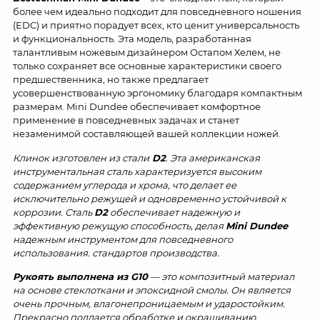
более чем идеально подходит для повседневного ношения
(EDC) и приятно порадует всех, кто ценит универсальность
и функциональность. Эта модель, разработанная
талантливым ножевым дизайнером Остапом Хелем, не
только сохраняет все основные характеристики своего
предшественника, но также предлагает
усовершенствованную эргономику благодаря компактным
размерам. Mini Dundee обеспечивает комфортное
применение в повседневных задачах и станет
незаменимой составляющей вашей коллекции ножей.
Клинок изготовлен из стали
D2
. Эта американская
инструментальная сталь характеризуется высоким
содержанием углерода и хрома, что делает ее
исключительно режущей и одновременно устойчивой к
коррозии. Сталь
D2
обеспечивает надежную и
эффективную режущую способность, делая
Mini Dundee
надежным инструментом для повседневного
использования. стандартов производства.
Рукоять выполнена из G10
— это композитный материал
на основе стеклоткани и эпоксидной смолы. Он является
очень прочным, влагонепроницаемым и ударостойким.
Прекрасно поддается обработке и окрашиванию.