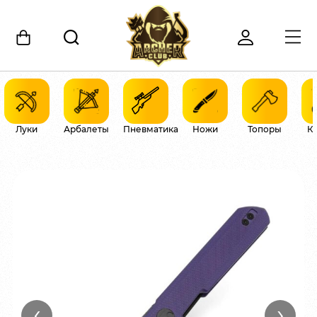
Луки
Арбалеты
Пневматика
Ножи
Топоры
К
‹
›