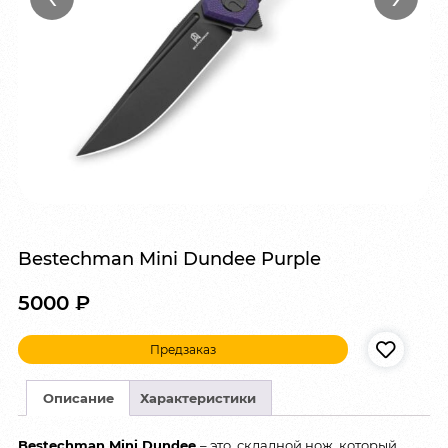
Bestechman Mini Dundee Purple
5000
₽
Предзаказ
Описание
Характеристики
Bestechman Mini Dundee
– это складной нож, который