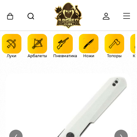
Луки
Арбалеты
Пневматика
Ножи
Топоры
К
‹
›