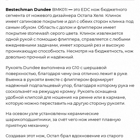
Bestechman Dundee
BMK01I
—
это EDC нож бюджетного
сегмента от ножевого дизайнера Остапа Хеля. Клинок
имеет сатиновое покрытие и дол с обеих сторон клинка под
самым обухом. Область с долом и флиппером имеет
покрытие stonewash серого цвета. Клинок извлекается
одной рукой с помощью флиппера, справляется с любыми
ежедневными задачами, имеет хороший рез и высокую
проникающую способность. Несмотря на бюджетность, нож
довольно прочный и надёжный.
Рукоять Dundee выполнена из G10 с шершавой
поверхностью, благодаря чему она отлично лежит в руке.
Выемка в рукояти вместе с флиппером формирует
надёжный подпальцевый упор, благодаря которому рука не
соскользнёт на режущую кромку. Рукоять оснащена
удобной клипсой для ношения на ремне или в кармане,
которую можно переставить на другую сторону рукояти.
На осевом узле установлены керамические
шарикоподшипники, за счёт чего нож имеет плавную
приятную механику.
Создавая этот нож, Остап брал вдохновение из старого