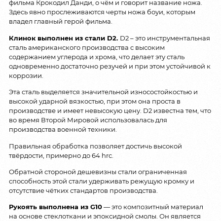
фильма Крокодил Данди, о чём и говорит название ножа.
Здесь явно прослеживаются черты ножа боуи, которым
владел главный герой фильма.
Клинок выполнен из стали D2.
D2 – это инструментальная
сталь американского производства с высоким
содержанием углерода и хрома, что делает эту сталь
одновременно достаточно резучей и при этом устойчивой к
коррозии.
Эта сталь выделяется значительной износостойкостью и
высокой ударной вязкостью, при этом она проста в
производстве и имеет невысокую цену. D2 известна тем, что
во время Второй Мировой использовалась для
производства военной техники.
Правильная обработка позволяет достичь высокой
твёрдости, примерно до 64 hrc.
Обратной стороной дешевизны стали ограниченная
способность этой стали удерживать режущую кромку и
отсутствие чётких стандартов производства.
Рукоять выполнена из G10
— это композитный материал
на основе стеклоткани и эпоксидной смолы. Он является