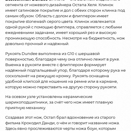
сегмента от ножевого дизайнера Остапа Хеля. Клинок
имеет сатиновое покрытие и дол с обеих сторон клинка под
самым обухом. Область с долом и флиппером имеет
покрытие stonewash серого цвета. Клинок извлекается
одной рукой с помощью флиппера, справляется с любыми
ежедневными задачами, имеет хороший рез и высокую
проникающую способность. Несмотря на бюджетность, нож
довольно прочный и надёжный.
Рукоять Dundee выполнена из G10 с шершавой
поверхностью, благодаря чему она отлично лежит в руке.
Выемка в рукояти вместе с флиппером формирует
надёжный подпальцевый упор, благодаря которому рука не
соскользнёт на режущую кромку. Рукоять оснащена
удобной клипсой для ношения на ремне или в кармане,
которую можно переставить на другую сторону рукояти.
На осевом узле установлены керамические
шарикоподшипники, за счёт чего нож имеет плавную
приятную механику.
Создавая этот нож, Остап брал вдохновение из старого
фильма Крокодил Данди, о чём и говорит название ножа.
Здесь явно прослеживаются черты ножа боуи, которым