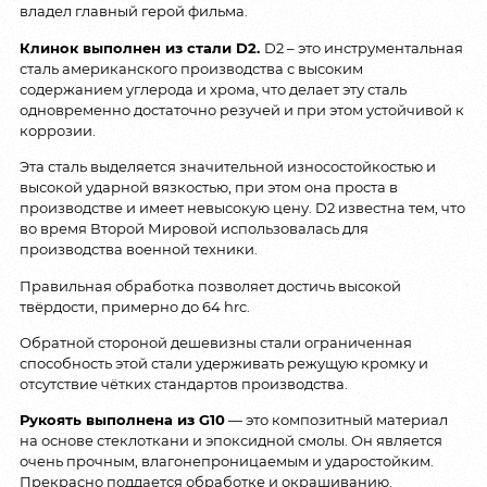
владел главный герой фильма.
Клинок выполнен из стали D2.
D2 – это инструментальная
сталь американского производства с высоким
содержанием углерода и хрома, что делает эту сталь
одновременно достаточно резучей и при этом устойчивой к
коррозии.
Эта сталь выделяется значительной износостойкостью и
высокой ударной вязкостью, при этом она проста в
производстве и имеет невысокую цену. D2 известна тем, что
во время Второй Мировой использовалась для
производства военной техники.
Правильная обработка позволяет достичь высокой
твёрдости, примерно до 64 hrc.
Обратной стороной дешевизны стали ограниченная
способность этой стали удерживать режущую кромку и
отсутствие чётких стандартов производства.
Рукоять выполнена из G10
— это композитный материал
на основе стеклоткани и эпоксидной смолы. Он является
очень прочным, влагонепроницаемым и ударостойким.
Прекрасно поддается обработке и окрашиванию.