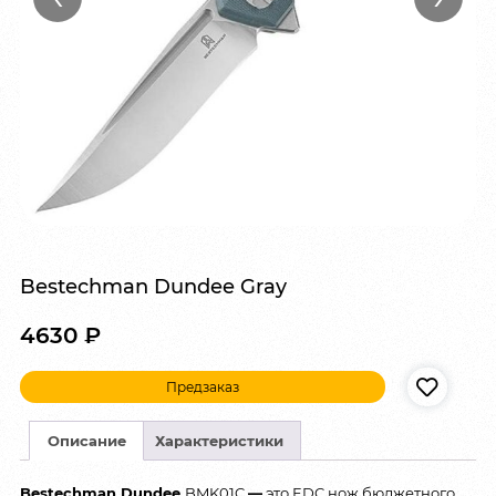
Bestechman Dundee Gray
4630
₽
Предзаказ
Описание
Характеристики
Bestechman Dundee
BMK01C
—
это EDC нож бюджетного