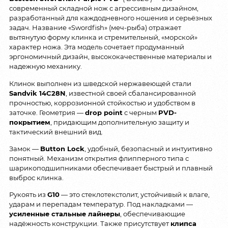
современный складной нож с агрессивным дизайном,
разработанный для каждодневного ношения и серьёзных
задач. Название «Swordfish» (меч-рыба) отражает
вытянутую форму клинка и стремительный, «морской»
характер ножа. Эта модель сочетает продуманный
эргономичный дизайн, высококачественные материалы и
надежную механику.
Клинок выполнен из шведской нержавеющей стали
Sandvik 14C28N
, известной своей сбалансированной
прочностью, коррозионной стойкостью и удобством в
заточке. Геометрия —
drop point
с черным
PVD-
покрытием
, придающим дополнительную защиту и
тактический внешний вид.
Замок —
Button Lock
, удобный, безопасный и интуитивно
понятный. Механизм открытия флипперного типа с
шарикоподшипниками обеспечивает быстрый и плавный
выброс клинка.
Рукоять из
G10
— это стеклотекстолит, устойчивый к влаге,
ударам и перепадам температур. Под накладками —
усиленные стальные лайнеры
, обеспечивающие
надёжность конструкции. Также присутствует
клипса