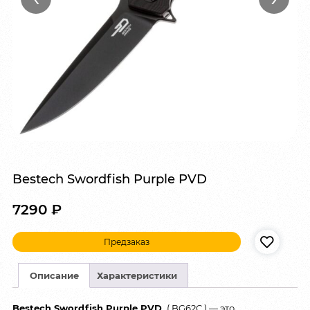
Bestech Swordfish Purple PVD
7290
₽
Предзаказ
Описание
Характеристики
Bestech Swordfish Purple PVD
( BG62C ) — это