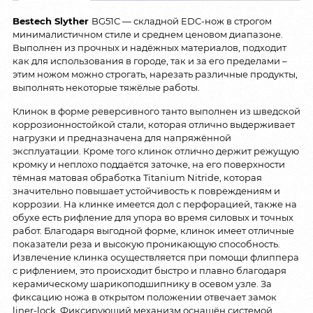
Bestech Slyther
BG51C — складной EDC-нож в строгом
минималистичном стиле и среднем ценовом диапазоне.
Выполнен из прочных и надёжных материалов, подходит
как для использования в городе, так и за его пределами –
этим ножом можно строгать, нарезать различные продукты,
выполнять некоторые тяжёлые работы.
Клинок в форме реверсивного танто выполнен из шведской
коррозионностойкой стали, которая отлично выдерживает
нагрузки и предназначена для напряжённой
эксплуатации. Кроме того клинок отлично держит режущую
кромку и неплохо поддаётся заточке, на его поверхности
тёмная матовая обработка Titanium Nitride, которая
значительно повышает устойчивость к повреждениям и
коррозии. На клинке имеется дол с перфорацией, также на
обухе есть рифление для упора во время силовых и точных
работ. Благодаря выгодной форме, клинок имеет отличные
показатели реза и высокую проникающую способность.
Извлечение клинка осуществляется при помощи флиппера
с рифлением, это происходит быстро и плавно благодаря
керамическому шарикоподшипнику в осевом узле. За
фиксацию ножа в открытом положении отвечает замок
liner-lock. Фиксирующий механизм оснащён системой