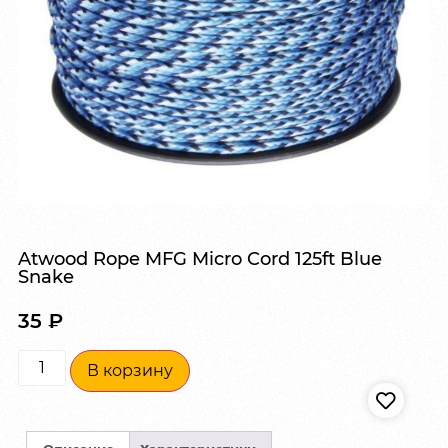
Atwood Rope MFG Micro Cord 125ft Blue
Snake
35
₽
В корзину