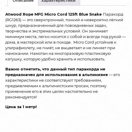
Описание
Характеристики
Atwood Rope MFG Micro Cord 125ft Blue Snake
Паракорд
(RG1263) — это сверхпрочный, тонкий и невероятно лёгкий
шнур, предназначенный для повседневных задач,
творчества и экстремальных условий. Он занимает
минимум места, легко носится с собой и всегда под рукой —
дома, в мастерской или в походе. Micro Cord устойчив к
ультрафиолету, не гниёт, не выцветает и не линяет при
намокании. Намотан на многоразовую пластиковую
катушку, которую удобно хранить и использовать.
Важно отметить, что данный тип паракорда не
предназначен для использования в альпинизме
— его
характеристики не соответствуют требованиям,
предъявляемым к альпинистским тросам, поэтому
применение его в этих целях настоятельно не
рекомендуется!
Цена за 1 метр!