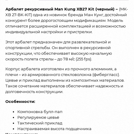
Арбалет рекурсивный Man Kung XB27 Kit (черный) –
(MK-
XB 27-BK-KIT) одна из новинок бренда Ман Кунг, достойный
конкурент более дорогостоящим модификациям. Модель
отличается расширенной комплектацией и возможностью
индивидуальной настройки и пристрелки.
Этот арбалет предназначен для развлекательной и
спортивной стрельбы. Он выполнен в рекурсивной
конструкции, что обеспечивает высокую начальную
скорость полета стрелы – до 78 м/с (255 fps).
Корпус арбалета изготовлен из прочного алюминия, а
плечи – из армированного стекловолокна (фибергласс).
Цевье и приклад выполнены из композитных материалов.
Такое сочетание материалов обеспечивает надежность и
долговечность конструкции.
Особенности:
Компоновка булл-пап
Регулируемое цевьё
Тактический приклад
Настраиваемая высота подщечника