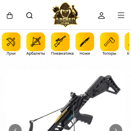
Луки
Арбалеты
Пневматика
Ножи
Топоры
К
‹
›