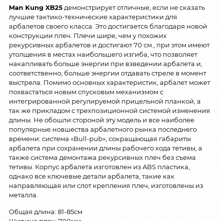
Man Kung XB25
демонстрирует отличные, если не сказать
лучшие тактико-технические характеристики для
арбалетов своего класса. Это достигается благодаря новой
конструкции плеч. Плечи шире, чем у похожих
рекурсивных арбалетов и достигают 70 см., при этом имеют
утолщения в местах наибольшего изгиба, что позволяет
накапливать больше энергии при взведении арбалета и,
соответственно, больше энергии отдавать стреле в момент
выстрела. Помимо основных характеристик, арбалет может
похвастаться новым спусковым механизмом с
интегрированной регулируемой прицельной планкой, а
так же прикладом с трехпозиционной системой изменения
длины. Не обошли стороной эту модель и все наиболее
популярные новшества арбалетного рынка последнего
времени: система «Bull-pub», сокращающая габариты
арбалета при сохранении длины рабочего хода тетивы, а
также система демонтажа рекурсивных плеч без съема
тетивы. Корпус арбалета изготовлен из ABS пластика,
однако все ключевые детали арбалета, такие как
направляющая или слот крепления плеч, изготовлены из
металла.
Общая длина: 81-85см
Ширина плеч: 700мм