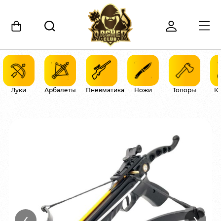
Луки
Арбалеты
Пневматика
Ножи
Топоры
К
‹
›