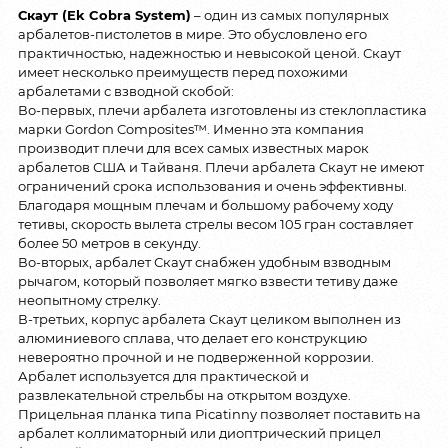
Скаут (Ek Cobra System)
– один из самых популярных
арбалетов-пистолетов в мире. Это обусловлено его
практичностью, надежностью и невысокой ценой. Скаут
имеет несколько преимуществ перед похожими
арбалетами с взводной скобой:
Во-первых, плечи арбалета изготовлены из стеклопластика
марки Gordon Composites™. Именно эта компания
производит плечи для всех самых известных марок
арбалетов США и Тайваня. Плечи арбалета Скаут не имеют
ограничений срока использования и очень эффективны.
Благодаря мощным плечам и большому рабочему ходу
тетивы, скорость вылета стрелы весом 105 гран составляет
более 50 метров в секунду.
Во-вторых, арбалет Скаут снабжен удобным взводным
рычагом, который позволяет мягко взвести тетиву даже
неопытному стрелку.
В-третьих, корпус арбалета Скаут целиком выполнен из
алюминиевого сплава, что делает его конструкцию
невероятно прочной и не подверженной коррозии.
Арбалет используется для практической и
развлекательной стрельбы на открытом воздухе.
Прицельная планка типа Picatinny позволяет поставить на
арбалет коллиматорный или диоптрический прицел