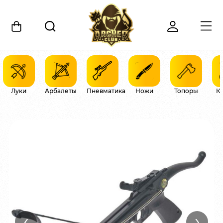
Луки
Арбалеты
Пневматика
Ножи
Топоры
К
‹
›