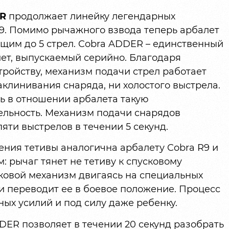
ER
продолжает линейку легендарных
R9. Помимо рычажного взвода теперь арбалет
им до 5 стрел. Cobra ADDER – единственный
ет, выпускаемый серийно. Благодаря
ройству, механизм подачи стрел работает
аклинивания снаряда, ни холостого выстрела.
 в отношении арбалета такую
рельность. Механизм подачи снарядов
яти выстрелов в течении 5 секунд.
ния тетивы аналогична арбалету Cobra R9 и
 рычаг тянет не тетиву к спусковому
сковой механизм двигаясь на специальных
 и переводит ее в боевое положение. Процесс
ных усилий и под силу даже ребенку.
DER позволяет в течении 20 секунд разобрать