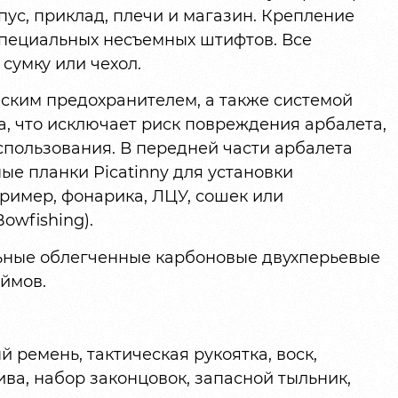
пус, приклад, плечи и магазин. Крепление
пециальных несъемных штифтов. Все
сумку или чехол.
ским предохранителем, а также системой
а, что исключает риск повреждения арбалета,
спользования. В передней части арбалета
е планки Picatinny для установки
пример, фонарика, ЛЦУ, сошек или
owfishing).
ьные облегченные карбоновые двухперьевые
юймов.
й ремень, тактическая рукоятка, воск,
ива, набор законцовок, запасной тыльник,