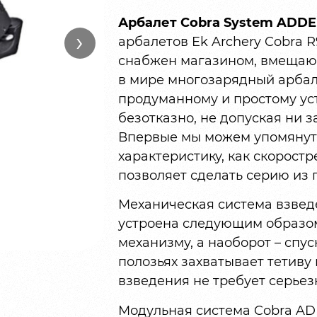
Арбалет Cobra System ADD
›
арбалетов Ek Archery Cobra 
снабжен магазином, вмещающ
в мире многозарядный арбал
продуманному и простому уст
безотказно, не допуская ни з
Впервые мы можем упомянуть
характеристику, как скорост
позволяет сделать серию из п
Механическая система взведе
устроена следующим образом:
механизму, а наоборот – спу
полозьях захватывает тетиву
взведения не требует серьез
Модульная система Cobra AD