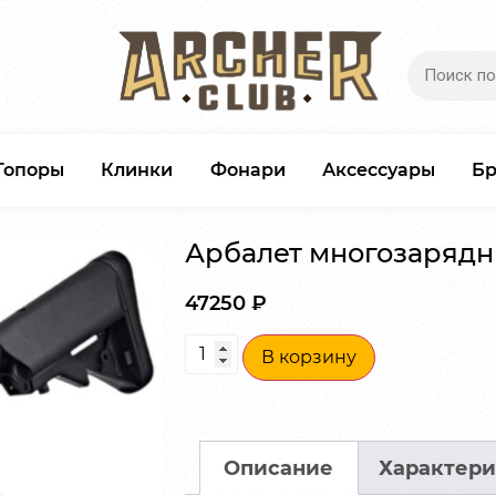
Топоры
Клинки
Фонари
Аксессуары
Б
Арбалет многозарядн
47250
₽
В корзину
Описание
Характери