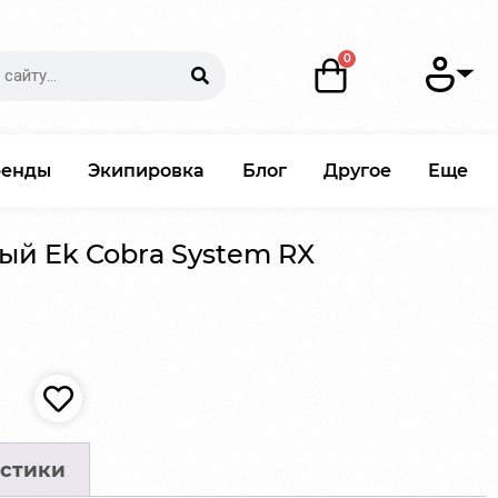
ренды
Экипировка
Блог
Другое
Еще
ый Ek Cobra System RX
стики