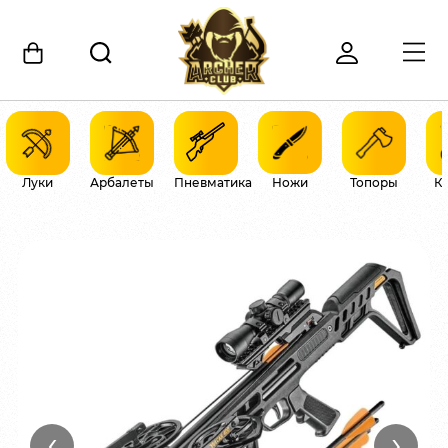
Луки
Арбалеты
Пневматика
Ножи
Топоры
К
‹
›