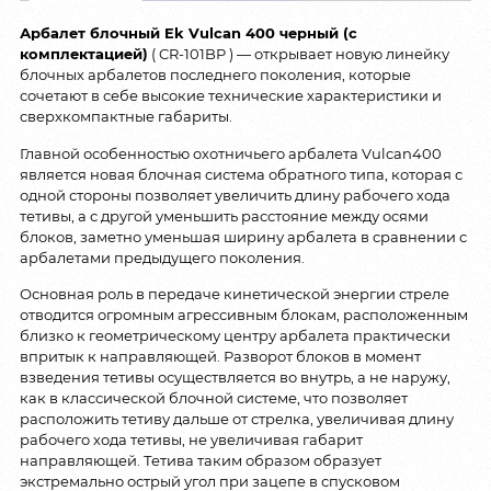
Арбалет блочный Ek Vulcan 400 черный (c
комплектацией)
( CR-101BP ) — открывает новую линейку
блочных арбалетов последнего поколения, которые
сочетают в себе высокие технические характеристики и
сверхкомпактные габариты.
Главной особенностью охотничьего арбалета Vulcan400
является новая блочная система обратного типа, которая с
одной стороны позволяет увеличить длину рабочего хода
тетивы, а с другой уменьшить расстояние между осями
блоков, заметно уменьшая ширину арбалета в сравнении с
арбалетами предыдущего поколения.
Основная роль в передаче кинетической энергии стреле
отводится огромным агрессивным блокам, расположенным
близко к геометрическому центру арбалета практически
впритык к направляющей. Разворот блоков в момент
взведения тетивы осуществляется во внутрь, а не наружу,
как в классической блочной системе, что позволяет
расположить тетиву дальше от стрелка, увеличивая длину
рабочего хода тетивы, не увеличивая габарит
направляющей. Тетива таким образом образует
экстремально острый угол при зацепе в спусковом