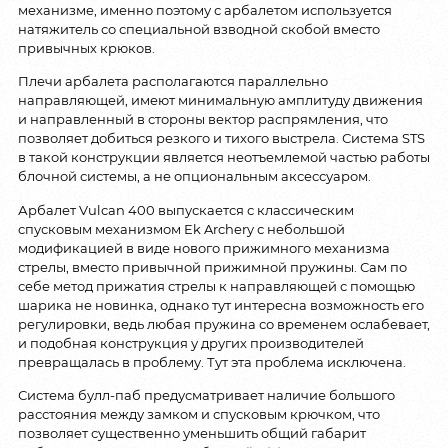
механизме, именно поэтому с арбалетом используется
натяжитель со специальной взводной скобой вместо
привычных крюков.
Плечи арбалета располагаются параллельно
направляющей, имеют минимальную амплитуду движения
и направленный в стороны вектор распрямления, что
позволяет добиться резкого и тихого выстрела. Система STS
в такой конструкции является неотъемлемой частью работы
блочной системы, а не опциональным аксессуаром.
Арбалет Vulcan 400 выпускается с классическим
спусковым механизмом Ek Archery с небольшой
модификацией в виде нового прижимного механизма
стрелы, вместо привычной прижимной пружины. Сам по
себе метод прижатия стрелы к направляющей с помощью
шарика не новинка, однако тут интересна возможность его
регулировки, ведь любая пружина со временем ослабевает,
и подобная конструкция у других производителей
превращалась в проблему. Тут эта проблема исключена.
Система булл-паб предусматривает наличие большого
расстояния между замком и спусковым крючком, что
позволяет существенно уменьшить общий габарит