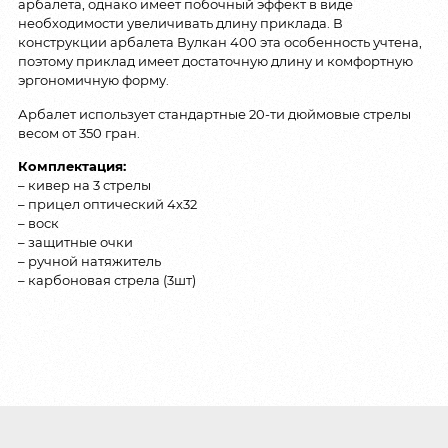
арбалета, однако имеет побочный эффект в виде
необходимости увеличивать длину приклада. В
конструкции арбалета Вулкан 400 эта особенность учтена,
поэтому приклад имеет достаточную длину и комфортную
эргономичную форму.
Арбалет использует стандартные 20-ти дюймовые стрелы
весом от 350 гран.
Комплектация:
– кивер на 3 стрелы
– прицел оптический 4х32
– воск
– защитные очки
– ручной натяжитель
– карбоновая стрела (3шт)