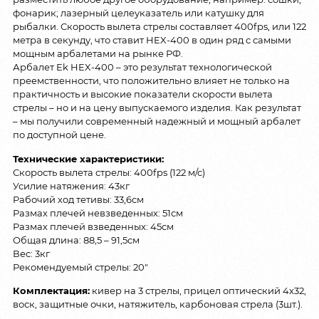
фонарик; лазерный целеуказатель или катушку для
рыбалки. Скорость вылета стрелы составляет 400fps, или 122
метра в секунду, что ставит HEX-400 в один ряд с самыми
мощным арбалетами на рынке РФ.
Арбалет Ek HEX-400 – это результат технологической
преемственности, что положительно влияет не только на
практичность и высокие показатели скорости вылета
стрелы – но и на цену выпускаемого изделия. Как результат
– мы получили современный надежный и мощный арбалет
по доступной цене.
Технические характеристики:
Скорость вылета стрелы: 400fps (122 м/с)
Усилие натяжения: 43кг
Рабочий ход тетивы: 33,6см
Размах плечей невзведенных: 51см
Размах плечей взведенных: 45см
Общая длина: 88,5 – 91,5см
Вес: 3кг
Рекомендуемый стрелы: 20″
Комплектация:
кивер на 3 стрелы, прицел оптический 4х32,
воск, защитные очки, натяжитель, карбоновая стрела (3шт.).