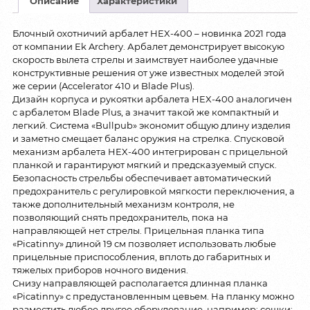
Описание
Характеристики
Блочный охотничий арбалет HEX-400 – новинка 2021 года
от компании Ek Archery. Арбалет демонстрирует высокую
скорость вылета стрелы и заимствует наиболее удачные
конструктивные решения от уже известных моделей этой
же серии (Accelerator 410 и Blade Plus).
Дизайн корпуса и рукоятки арбалета HEX-400 аналогичен
с арбалетом Blade Plus, а значит такой же компактный и
легкий. Система «Bullpub» экономит общую длину изделия
и заметно смещает баланс оружия на стрелка. Спусковой
механизм арбалета HEX-400 интегрирован с прицельной
планкой и гарантируют мягкий и предсказуемый спуск.
Безопасность стрельбы обеспечивает автоматический
предохранитель с регулировкой мягкости переключения, а
также дополнительный механизм контроля, не
позволяющий снять предохранитель, пока на
направляющей нет стрелы. Прицельная планка типа
«Picatinny» длиной 19 см позволяет использовать любые
прицельные приспособления, вплоть до габаритных и
тяжелых приборов ночного видения.
Снизу направляющей располагается длинная планка
«Picatinny» с предустановленным цевьем. На планку можно
разместить любое другое оборудование, например: сошки;