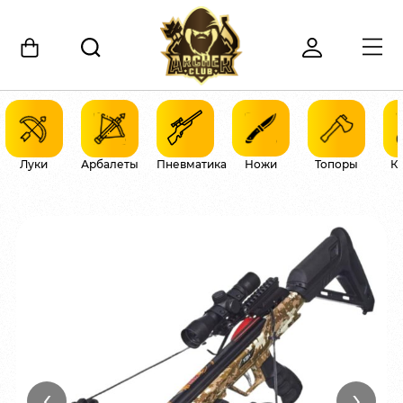
Луки
Арбалеты
Пневматика
Ножи
Топоры
К
‹
›