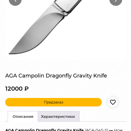
AGA Campolin Dragonfly Gravity Knife
12000
₽
Предзаказ
Описание
Характеристики
AGA Campolin Dragonfly Gravity Knife
(AGA-04S-S)
—
Нож,