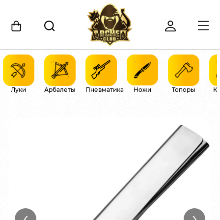
Луки
Арбалеты
Пневматика
Ножи
Топоры
К
‹
›