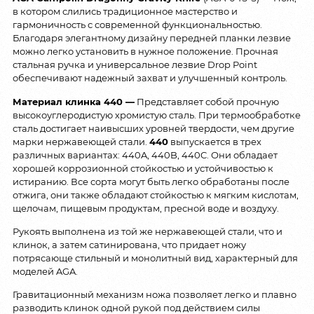
в котором слились традиционное мастерство и
гармоничность с современной функциональностью.
Благодаря элегантному дизайну передней планки лезвие
можно легко установить в нужное положение. Прочная
стальная ручка и универсальное лезвие Drop Point
обеспечивают надежный захват и улучшенный контроль.
Материал клинка 440 —
Представляет собой прочную
высокоуглеродистую хромистую сталь. При термообработке
сталь достигает наивысших уровней твердости, чем другие
марки нержавеющей стали.
440
выпускается в трех
различных вариантах: 440A, 440B, 440C. Они обладает
хорошей коррозионной стойкостью и устойчивостью к
истиранию. Все сорта могут быть легко обработаны после
отжига, они также обладают стойкостью к мягким кислотам,
щелочам, пищевым продуктам, пресной воде и воздуху.
Рукоять выполнена из той же нержавеющей стали, что и
клинок, а затем сатинирована, что придает ножу
потрясающе стильный и монолитный вид, характерный для
моделей AGA.
Гравитационный механизм ножа позволяет легко и плавно
разводить клинок одной рукой под действием силы