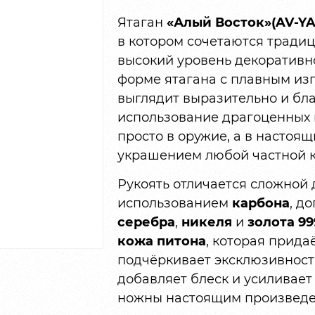
Ятаган
«Алый Восток»(AV-YA
в котором сочетаются традиц
высокий уровень декоративн
форме ятагана с плавным из
выглядит выразительно и бл
использование драгоценных 
просто в оружие, а в настоя
украшением любой частной к
Рукоять отличается сложной 
использованием
карбона
, д
серебра
,
никеля
и
золота 9
кожа питона
, которая прида
подчёркивает эксклюзивност
добавляет блеск и усиливает
ножны настоящим произведен