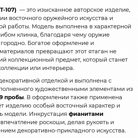
T-107)
— это изысканное авторское изделие,
ии восточного оружейного искусства и
ой работы. Модель выполнена в характерной
гибом клинка, благодаря чему оружие
агородно. Богатое оформление и
материалов превращают этот ятаган не
щий коллекционный предмет, который станет
оллекции или интерьера.
декоративной отделкой и выполнена с
ополненного художественными элементами из
99 пробы
. В оформлении также применена
ёт изделию особый восточный характер и
ь модели. Инкрустация
фианитами
 впечатление роскоши, делая рукоять и
ием декоративно-прикладного искусства.