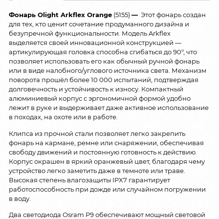
Фонарь Olight Arkflex Orange
(5155)
—
Этот фонарь создан
для тех, кто ценит сочетание продуманного дизайна и
безупречной функциональности. Модель Arkflex
выделяется своей инновационной конструкцией —
артикулирующая головка способна сгибаться до 90°, что
позволяет использовать его как обычный ручной фонарь
или в виде налобного/углового источника света. Механизм
поворота прошёл более 10 000 испытаний, подтверждая
долговечность и устойчивость к износу. Компактный
алюминиевый корпус с эргономичной формой удобно
лежит в руке и выдерживает даже активное использование
в походах, на охоте или в работе.
Клипса из прочной стали позволяет легко закрепить
фонарь на кармане, ремне или снаряжении, обеспечивая
свободу движений и постоянную готовность к действию.
Корпус окрашен в яркий оранжевый цвет, благодаря чему
устройство легко заметить даже в темноте или траве.
Высокая степень влагозащиты IPX7 гарантирует
работоспособность при дожде или случайном погружении
в воду.
Два светодиода Osram P9 обеспечивают мощный световой