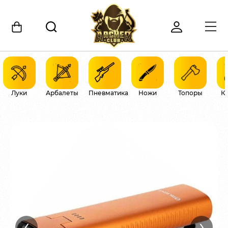
Луки
Арбалеты
Пневматика
Ножи
Топоры
К
‹
›