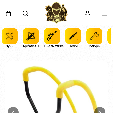
Луки
Арбалеты
Пневматика
Ножи
Топоры
К
‹
›