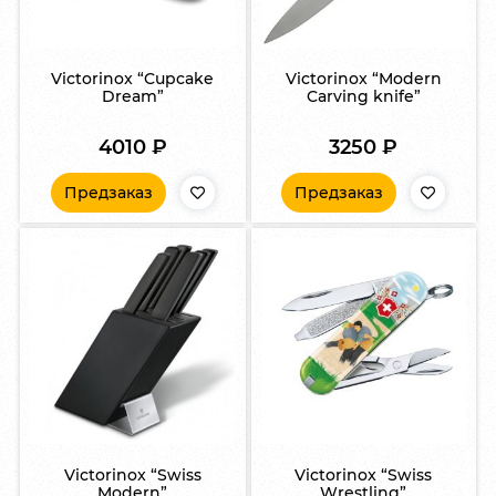
Victorinox “Cupcake
Victorinox “Modern
Dream”
Carving knife”
4010
₽
3250
₽
Предзаказ
Предзаказ
Victorinox “Swiss
Victorinox “Swiss
Modern”
Wrestling”