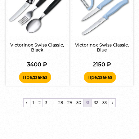
Victorinox Swiss Classic,
Victorinox Swiss Classic,
Black
Blue
3400
₽
2150
₽
Предзаказ
Предзаказ
←
1
2
3
…
28
29
30
31
32
33
→