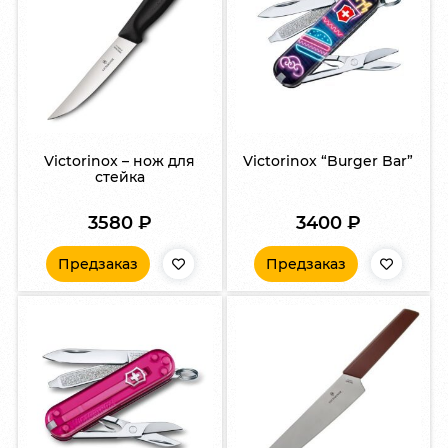
Victorinox – нож для
Victorinox “Burger Bar”
стейка
3580
₽
3400
₽
Предзаказ
Предзаказ