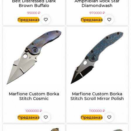
Belt Distressed Dark
Amphibian Rock Star
Brown Buffalo
Diamondwash
95000
₽
970000
₽
Предзаказ
Предзаказ
Marfione Custom Borka
Marfione Custom Borka
Stitch Cosmic
Stitch Scroll Mirror Polish
1000000
₽
1100000
₽
Предзаказ
Предзаказ