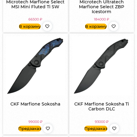
Microtech Marfione Select
Microtech Ultratech
MSI Mini Fluted Ti SW
Marfione Select ZBP
Icestorm
66500
₽
184000
₽
В корзину
В корзину
CKF Marfione Sokosha
CKF Marfione Sokosha Ti
Carbon DLC
99000
₽
93000
₽
Предзаказ
Предзаказ