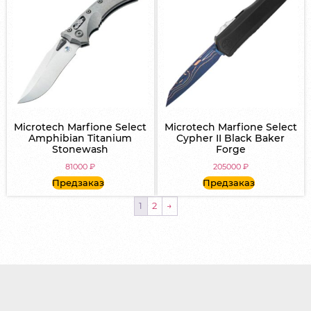
Microtech Marfione Select
Microtech Marfione Select
Amphibian Titanium
Cypher II Black Baker
Stonewash
Forge
81000
₽
205000
₽
Предзаказ
Предзаказ
1
2
→