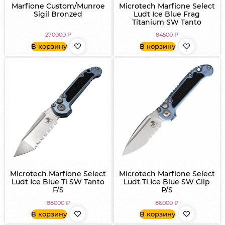
Marfione Custom/Munroe
Microtech Marfione Select
Sigil Bronzed
Ludt Ice Blue Frag
Titanium SW Tanto
270000
₽
84500
₽
В корзину
В корзину
Microtech Marfione Select
Microtech Marfione Select
Ludt Ice Blue Ti SW Tanto
Ludt Ti Ice Blue SW Clip
F/S
P/S
88000
₽
86000
₽
В корзину
В корзину