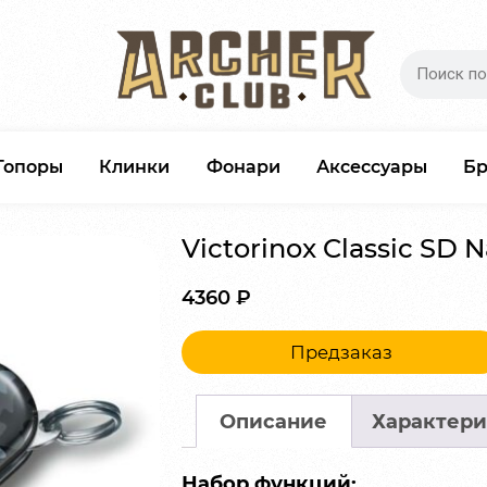
Топоры
Клинки
Фонари
Аксессуары
Б
Victorinox Classic SD
4360
₽
Предзаказ
Описание
Характери
Набор функций: