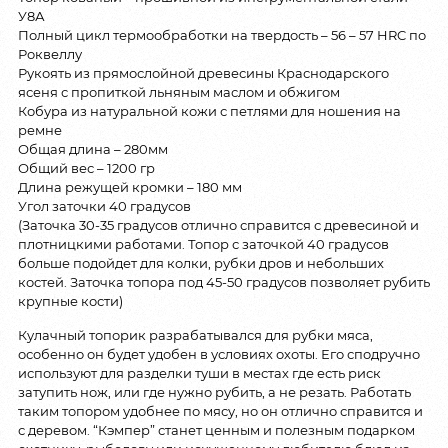
У8А
Полный цикл термообработки на твердость – 56 – 57 HRC по
Роквеллу
Рукоять из прямослойной древесины Краснодарского
ясеня с пропиткой льняным маслом и обжигом
Кобура из натуральной кожи с петлями для ношения на
ремне
Общая длина – 280мм
Общий вес – 1200 гр
Длина режущей кромки – 180 мм
Угол заточки 40 градусов
(Заточка 30-35 градусов отлично справится с древесиной и
плотницкими работами. Топор с заточкой 40 градусов
больше подойдет для колки, рубки дров и небольших
костей. Заточка топора под 45-50 градусов позволяет рубить
крупные кости)
Кулачный топорик разрабатывался для рубки мяса,
особенно он будет удобен в условиях охоты. Его сподручно
используют для разделки туши в местах где есть риск
затупить нож, или где нужно рубить, а не резать. Работать
таким топором удобнее по мясу, но он отлично справится и
с деревом. “Кэмпер” станет ценным и полезным подарком