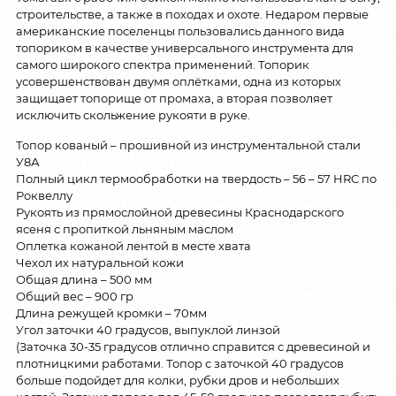
строительстве, а также в походах и охоте. Недаром первые
американские поселенцы пользовались данного вида
топориком в качестве универсального инструмента для
самого широкого спектра применений. Топорик
усовершенствован двумя оплётками, одна из которых
защищает топорище от промаха, а вторая позволяет
исключить скольжение рукояти в руке.
Топор кованый – прошивной из инструментальной стали
У8А
Полный цикл термообработки на твердость – 56 – 57 HRC по
Роквеллу
Рукоять из прямослойной древесины Краснодарского
ясеня с пропиткой льняным маслом
Оплетка кожаной лентой в месте хвата
Чехол их натуральной кожи
Общая длина – 500 мм
Общий вес – 900 гр
Длина режущей кромки – 70мм
Угол заточки 40 градусов, выпуклой линзой
(Заточка 30-35 градусов отлично справится с древесиной и
плотницкими работами. Топор с заточкой 40 градусов
больше подойдет для колки, рубки дров и небольших