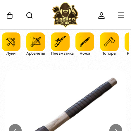
Луки
Арбалеты
Пневматика
Ножи
Топоры
К
‹
›