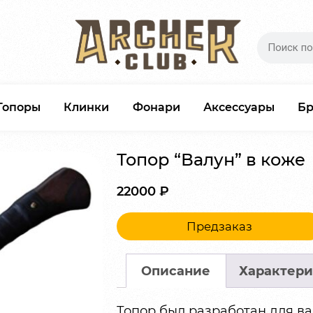
Топоры
Клинки
Фонари
Аксессуары
Б
Топор “Валун” в коже
22000
₽
Предзаказ
Описание
Характери
Топор был разработан для ва