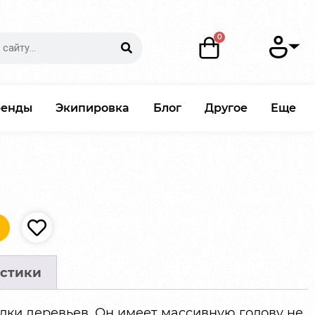
ренды
Экипировка
Блог
Другое
Еще
стики
лки деревьев. Он имеет массивную голову не