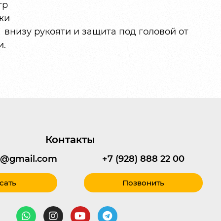
гр
жи
внизу рукояти и защита под головой от
и.
Контакты
95@gmail.com
+7 (928) 888 22 00
сать
Позвонить