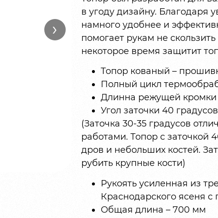
в угоду дизайну. Благодаря у
›
намного удобнее и эффективн
помогает рукам не скользить 
некоторое время защитит то
Топор кованый – прошив
Полный цикл термообрабо
Длинна режущей кромки 
Угол заточки 40 градусов
(Заточка 30-35 градусов отл
работами. Топор с заточкой 
дров и небольших костей. За
рубить крупные кости)
Рукоять усиленная из т
Краснодарского ясеня с 
Общая длина – 700 мм