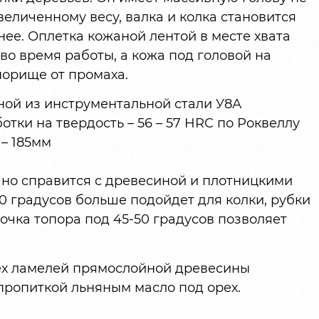
величенному весу, валка и колка становится
ее. Оплетка кожаной лентой в месте хвата
во время работы, а кожа под головой на
порище от промаха.
ной из инструментальной стали У8А
тки на твердость – 56 – 57 HRC по Роквеллу
– 185мм
ично справится с древесиной и плотницкими
40 градусов больше подойдет для колки, рубки
точка топора под 45-50 градусов позволяет
рех ламелей прямослойной древесины
пропиткой льняным масло под орех.