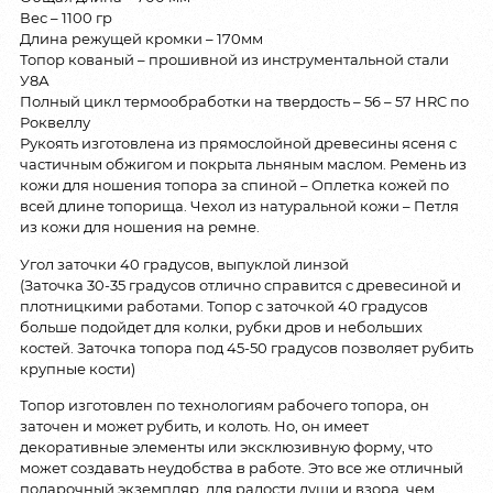
Вес – 1100 гр
Длина режущей кромки – 170мм
Топор кованый – прошивной из инструментальной стали
У8А
Полный цикл термообработки на твердость – 56 – 57 HRC по
Роквеллу
Рукоять изготовлена из прямослойной древесины ясеня с
частичным обжигом и покрыта льняным маслом. Ремень из
кожи для ношения топора за спиной – Оплетка кожей по
всей длине топорища. Чехол из натуральной кожи – Петля
из кожи для ношения на ремне.
Угол заточки 40 градусов, выпуклой линзой
(Заточка 30-35 градусов отлично справится с древесиной и
плотницкими работами. Топор с заточкой 40 градусов
больше подойдет для колки, рубки дров и небольших
костей. Заточка топора под 45-50 градусов позволяет рубить
крупные кости)
Топор изготовлен по технологиям рабочего топора, он
заточен и может рубить, и колоть. Но, он имеет
декоративные элементы или эксклюзивную форму, что
может создавать неудобства в работе. Это все же отличный
подарочный экземпляр, для радости души и взора, чем