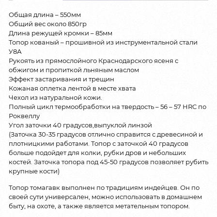
Общая длина – 550мм
Общий вес около 850гр
Длина режущей кромки – 85мм
Топор кованый – прошивной из инструментальной стали
У8А
Рукоять из прямослойного Краснодарского ясеня с
обжигом и пропиткой льняным маслом
Эффект застаривания и трещин
Кожаная оплетка лентой в месте хвата
Чехол из натуральной кожи.
Полный цикл термообработки на твердость – 56 – 57 HRC по
Роквеллу
Угол заточки 40 градусов,выпуклой линзой
(Заточка 30-35 градусов отлично справится с древесиной и
плотницкими работами. Топор с заточкой 40 градусов
больше подойдет для колки, рубки дров и небольших
костей. Заточка топора под 45-50 градусов позволяет рубить
крупные кости)
Топор томагавк выполнен по традициям индейцев. Он по
своей сути универсален, можно использовать в домашнем
быту, на охоте, а также является метательным топором.