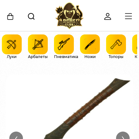
Луки
Арбалеты
Пневматика
Ножи
Топоры
К
‹
›