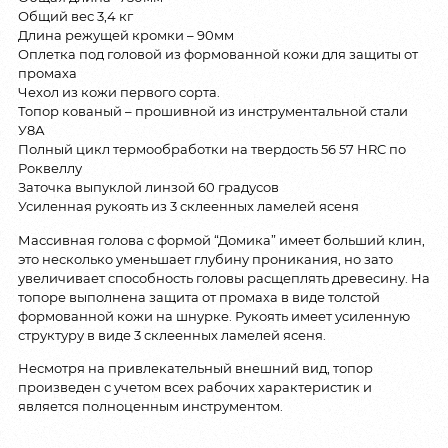
Общий вес 3,4 кг
Длина режущей кромки – 90мм
Оплетка под головой из формованной кожи для защиты от
промаха
Чехол из кожи первого сорта.
Топор кованый – прошивной из инструментальной стали
У8А
Полный цикл термообработки на твердость 56 57 HRC по
Роквеллу
Заточка выпуклой линзой 60 градусов
Усиленная рукоять из 3 склеенных ламелей ясеня
Массивная голова с формой “Домика” имеет больший клин,
это несколько уменьшает глубину проникания, но зато
увеличивает способность головы расщеплять древесину. На
топоре выполнена защита от промаха в виде толстой
формованной кожи на шнурке. Рукоять имеет усиленную
структуру в виде 3 склеенных ламелей ясеня.
Несмотря на привлекательный внешний вид, топор
произведен с учетом всех рабочих характеристик и
является полноценным инструментом.