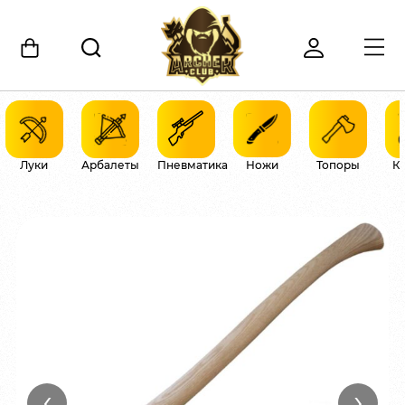
Луки
Арбалеты
Пневматика
Ножи
Топоры
К
‹
›