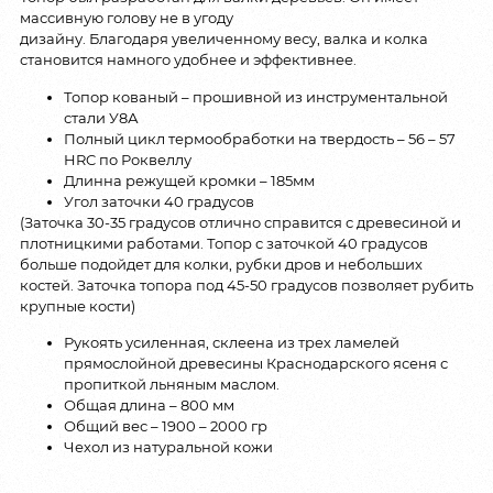
массивную голову не в угоду
дизайну. Благодаря увеличенному весу, валка и колка
становится намного удобнее и эффективнее.
Топор кованый – прошивной из инструментальной
стали У8А
Полный цикл термообработки на твердость – 56 – 57
HRC по Роквеллу
Длинна режущей кромки – 185мм
Угол заточки 40 градусов
(Заточка 30-35 градусов отлично справится с древесиной и
плотницкими работами. Топор с заточкой 40 градусов
больше подойдет для колки, рубки дров и небольших
костей. Заточка топора под 45-50 градусов позволяет рубить
крупные кости)
Рукоять усиленная, склеена из трех ламелей
прямослойной древесины Краснодарского ясеня с
пропиткой льняным маслом.
Общая длина – 800 мм
Общий вес – 1900 – 2000 гр
Чехол из натуральной кожи