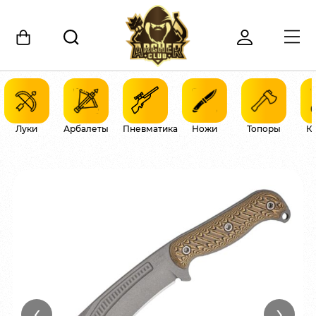
Луки
Арбалеты
Пневматика
Ножи
Топоры
К
‹
›