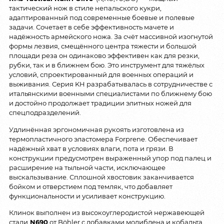
тактический нож в стиле непальского кукри,
адаптированный под современные боевые и полевые
задачи. Сочетает в себе эффективность мачете и
надёжность армейского ножа. За счёт массивной изогнутой
формы лезвия, смещённого центра тяжести и большой
площади реза он одинаково эффективен как для резки,
рубки, так и в ближнем бою. Это инструмент для тяжёлых
условий, спроектированный для военных операций и
выживания. Серия KH разрабатывалась в сотрудничестве с
итальянскими военными специалистами по ближнему бою
и достойно продолжает традиции элитных ножей для
спецподразделений.
Удлинённая эргономичная рукоять изготовлена из
термопластичного эластомера Forprene. Обеспечивает
надёжный хват в условиях влаги, пота и грязи. В
конструкции предусмотрен выраженный упор под палец и
расширение на тыльной части, исключающее
выскальзывание. Сплошной хвостовик заканчивается
бойком и отверстием под темляк, что добавляет
функциональности и усиливает конструкцию.
Клинок выполнен из высокоуглеродистой нержавеющей
стали
N690
от Böhler с добавками молибдена и кобальта,