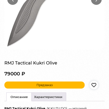
RMJ Tactical Kukri Olive
79000
₽
Предзаказ
Описание
Характеристики
RMJ Tactical Kukri Olive
(K;KU;TU;DO) — мощный