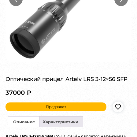
Оптический прицел Artelv LRS 3-12×56 SFP
37000
₽
Предзаказ
Описание
Характеристики
Artelv LRS 3-12×56 SFP
(ASL31256S) – является надежным и