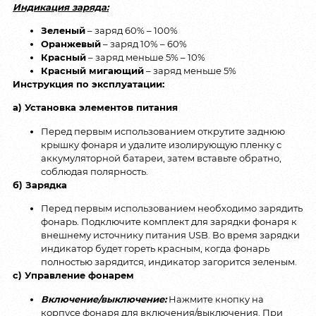
Индикация заряда:
Зеленый
– заряд 60% – 100%
Оранжевый
– заряд 10% – 60%
Красный
– заряд меньше 5% – 10%
Красный мигающий
– заряд меньше 5%
Инструкция по эксплуатации:
а) Установка элементов питания
Перед первым использованием открутите заднюю
крышку фонаря и удалите изолирующую пленку с
аккумуляторной батареи, затем вставьте обратно,
соблюдая полярность.
б) Зарядка
Перед первым использованием необходимо зарядить
фонарь. Подключите комплект для зарядки фонаря к
внешнему источнику питания USB. Во время зарядки
индикатор будет гореть красным, когда фонарь
полностью зарядится, индикатор загорится зеленым.
c) Управление фонарем
Включение/выключение:
Нажмите кнопку на
корпусе фонаря для включения/выключения. При