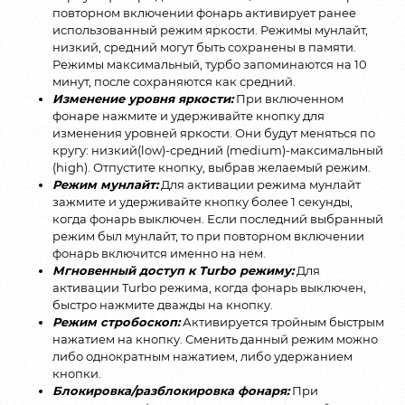
повторном включении фонарь активирует ранее
использованный режим яркости. Режимы мунлайт,
низкий, средний могут быть сохранены в памяти.
Режимы максимальный, турбо запоминаются на 10
минут, после сохраняются как средний.
Изменение уровня яркости:
При включенном
фонаре нажмите и удерживайте кнопку для
изменения уровней яркости. Они будут меняться по
кругу: низкий(low)-средний (medium)-максимальный
(high). Отпустите кнопку, выбрав желаемый режим.
Режим мунлайт:
Для активации режима мунлайт
зажмите и удерживайте кнопку более 1 секунды,
когда фонарь выключен. Если последний выбранный
режим был мунлайт, то при повторном включении
фонарь включится именно на нем.
Мгновенный доступ к Turbo режиму:
Для
активации Turbo режима, когда фонарь выключен,
быстро нажмите дважды на кнопку.
Режим стробоскоп:
Активируется тройным быстрым
нажатием на кнопку. Сменить данный режим можно
либо однократным нажатием, либо удержанием
кнопки.
Блокировка/разблокировка фонаря:
При