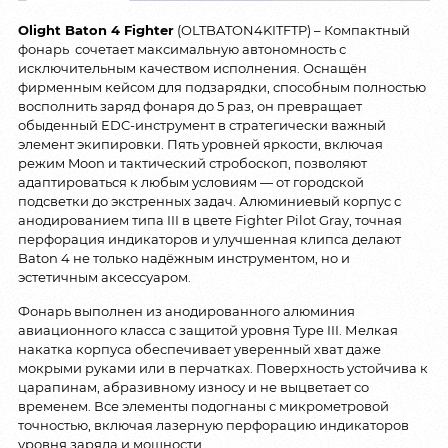
Olight Baton 4 Fighter
(OLTBATON4KITFTP) – Компактный
фонарь сочетает максимальную автономность с
исключительным качеством исполнения. Оснащён
фирменным кейсом для подзарядки, способным полностью
восполнить заряд фонаря до 5 раз, он превращает
обыденный EDC-инструмент в стратегически важный
элемент экипировки. Пять уровней яркости, включая
режим Moon и тактический стробоскоп, позволяют
адаптироваться к любым условиям — от городской
подсветки до экстренных задач. Алюминиевый корпус с
анодированием типа III в цвете Fighter Pilot Gray, точная
перфорация индикаторов и улучшенная клипса делают
Baton 4 не только надёжным инструментом, но и
эстетичным аксессуаром.
Фонарь выполнен из анодированного алюминия
авиационного класса с защитой уровня Type III. Мелкая
накатка корпуса обеспечивает уверенный хват даже
мокрыми руками или в перчатках. Поверхность устойчива к
царапинам, абразивному износу и не выцветает со
временем. Все элементы подогнаны с микрометровой
точностью, включая лазерную перфорацию индикаторов
уровня заряда и мощности.