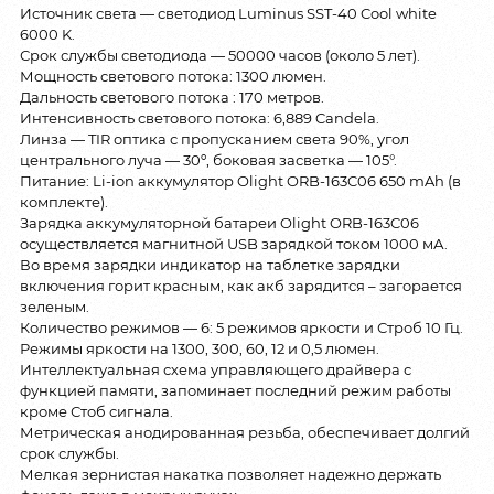
Источник света — светодиод Luminus SST-40 Cool white
6000 K.
Срок службы светодиода — 50000 часов (около 5 лет).
Мощность светового потока: 1300 люмен.
Дальность светового потока : 170 метров.
Интенсивность светового потока: 6,889 Candela.
Линза — TIR оптика с пропусканием света 90%, угол
центрального луча — 30º, боковая засветка — 105°.
Питание: Li-ion аккумулятор Olight ORB-163C06 650 mAh (в
комплекте).
Зарядка аккумуляторной батареи Olight ORB-163C06
осуществляется магнитной USB зарядкой током 1000 мА.
Во время зарядки индикатор на таблетке зарядки
включения горит красным, как акб зарядится – загорается
зеленым.
Количество режимов — 6: 5 режимов яркости и Строб 10 Гц.
Режимы яркости на 1300, 300, 60, 12 и 0,5 люмен.
Интеллектуальная схема управляющего драйвера с
функцией памяти, запоминает последний режим работы
кроме Стоб сигнала.
Метрическая анодированная резьба, обеспечивает долгий
срок службы.
Мелкая зернистая накатка позволяет надежно держать