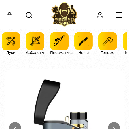
Луки
Арбалеты
Пневматика
Ножи
Топоры
К
‹
›