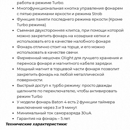
работы в режиме Turbo.
Многофункциональная кнопка управления фонарем
с пятью режимами яркости и режима Strob
Функция памяти последнего режима яркости (Кроме
Turbo режима).
Съемная двухсторонняя клипса, при помощи которой
можно закрепить фонарь на козырьке кепки и
использовать его в качестве налобного фонаря
Фонарь отлично стоит на торце, и его можно
использовать в качестве свечи.
Фирменный мешочек Olight для лучшего хранения и
переноса фонаря и магнитного кабеля зарядки.
Мощный магнит в торцевой части фонаря позволит
закрепить фонарь на любой металлической
поверхности.
Быстрый доступ к турбо режиму: просто дважды
щелкните по переключателю, чтобы активировать
режим Turbo
У модели фонарь Baton 4 есть 2 функции таймера
выключения через 3 и 9 минут.
Минимальный ток саморазряда 30uA.
Гарантия на фонарь – 5 лет.
Технические характеристики: