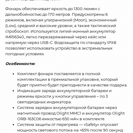
Фонарь обеспечивает яркость до 1300 люмен с
дальнобойностью до 170 метров. Предусмотрены 6
режимов, включая ультранизкий (Moon), экономичный
(Low), средний и высокие уровни, а также тактический
стробоскоп. Используется литий-ионный аккумулятор
IMR16340, легко перезаряжаемый через кейс или
напрямую через USB-C. Водозащита по стандарту IPX8
позволяет использовать устройство в экстремальных
погодных условиях.
Особенности:
Комплект фонаря поставляется в полной
комплектации в премиальной упаковке, который
будет приятно будет преподнести в качестве подарка.
Индикация заряда аккумуляторной батареи и
режимы яркости у кнопки управления – по 3
светодиодных индикатора.
Система зарядки аккумуляторной батареи через
магнитный провод Olight MMC1 и аккумулятор Olight
ORB-163C06 емкостью 650 мАч в комплекте.
Система защиты от перегрева — «Safety» опускает
мощность светового потока на ≈65% после 90 секунд