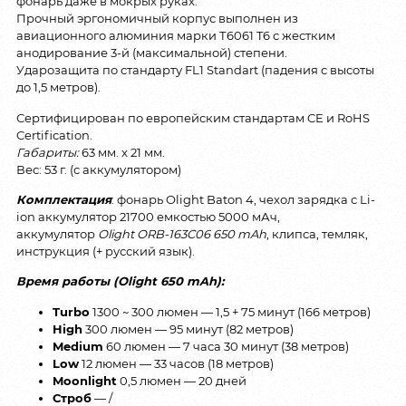
фонарь даже в мокрых руках.
Прочный эргономичный корпус выполнен из
авиационного алюминия марки Т6061 T6 с жестким
анодирование 3-й (максимальной) степени.
Ударозащита по стандарту FL1 Standart (падения с высоты
до 1,5 метров).
Сертифицирован по европейским стандартам CE и RoHS
Certification.
Габариты:
63 мм. x 21 мм.
Вес: 53 г. (с аккумулятором)
Комплектация
: фонарь Olight Baton 4, чехол зарядка с Li-
ion аккумулятор 21700 емкостью 5000 мАч,
аккумулятор
Olight ORB-163C06 650 mAh
, клипса, темляк,
инструкция (+ русский язык).
Время работы (Olight 650 mAh):
Turbo
1300 ~ 300 люмен — 1,5 + 75 минут (166 метров)
High
300 люмен — 95 минут (82 метров)
Medium
60 люмен — 7 часа 30 минут (38 метров)
Low
12 люмен — 33 часов (18 метров)
Moonlight
0,5 люмен — 20 дней
Строб
— /