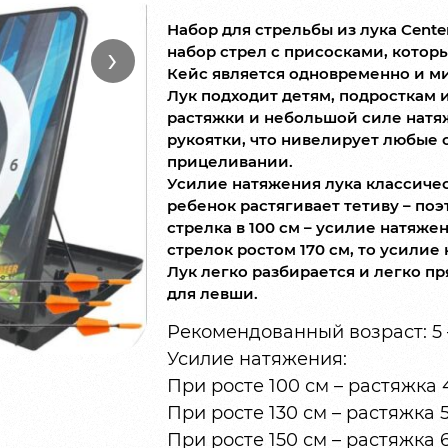
Набор для стрельбы из лука Cente
›
набор стрел с присосками, котор
Кейс является одновременно и м
Лук подходит детям, подросткам 
растяжки и небольшой силе натяж
рукоятки, что нивелирует любые о
прицеливании.
Усилие натяжения лука классичес
ребенок растягивает тетиву – поэ
стрелка в 100 см – усилие натяжен
стрелок ростом 170 см, то усилие 
Лук легко разбирается и легко пр
для левши.
Рекомендованный возраст: 5 –
Усилие натяжения:
При росте 100 см – растяжка 4
При росте 130 см – растяжка 53
При росте 150 см – растяжка 61