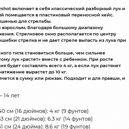
rshot включает в себя классический разборный лук и
ый помещается в пластиковый переносной кейс.
ишенью для стрельбы.
и взрослым, благодаря большому диапазону
ения. Стрелковое окно располагается по центру
шибки стрелка и не дает стреле выпасть из лука при
кого типа становиться больше, чем сильнее
тому лук «растет» вместе с ребенком. При росте
ия будет составлять всего 4 кг, а если лук растянет
натяжение вырастет до 10 кг.
ячется в сумку или рюкзак. Подходит и для правши, и
 14 лет
0 см (16 дюймов): 4 кг (9 фунтов)
 см (21 дюймов): 6.3 кг (14 фунтов)
 см (24 дюйма): 8.6 кг (19 фунтов)