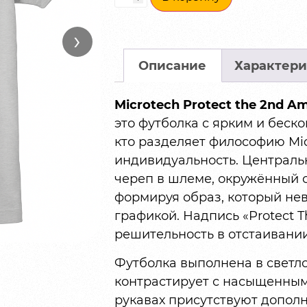
›
Описание
Характери
Microtech Protect the 2nd A
это футболка с ярким и беск
кто разделяет философию Micr
индивидуальность. Централь
череп в шлеме, окружённый 
формируя образ, который не
графикой. Надпись «Protect 
решительность в отстаивани
Футболка выполнена в светло
контрастирует с насыщенным
рукавах присутствуют допол