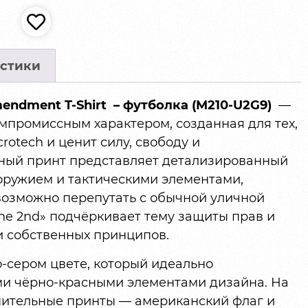
стики
mendment T-Shirt – футболка (M210-U2G9)
—
омпромиссным характером, созданная для тех,
otech и ценит силу, свободу и
ный принт представляет детализированный
оружием и тактическими элементами,
возможно перепутать с обычной уличной
The 2nd» подчёркивает тему защиты прав и
и собственных принципов.
-сером цвете, который идеально
и чёрно-красными элементами дизайна. На
нительные принты — американский флаг и