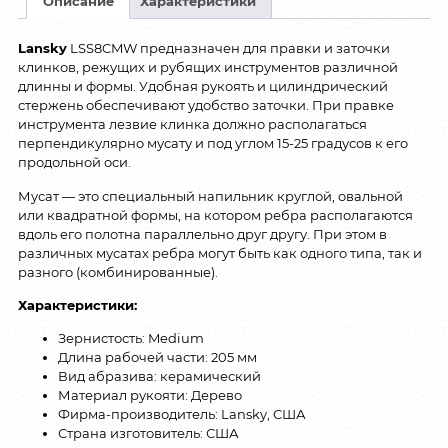
Описание
Характеристики
Lansky
LSS8CMW предназначен для правки и заточки
клинков, режущих и рубящих инструментов различной
длинны и формы. Удобная рукоять и цилиндрический
стержень обеспечивают удобство заточки. При правке
инструмента лезвие клинка должно располагаться
перпендикулярно мусату и под углом 15-25 градусов к его
продольной оси.
Мусат — это специальный напильник круглой, овальной
или квадратной формы, на котором ребра располагаются
вдоль его полотна параллельно друг другу. При этом в
различных мусатах ребра могут быть как одного типа, так и
разного (комбинированные).
Характеристики:
Зернистость: Medium
Длина рабочей части: 205 мм
Вид абразива: керамический
Материал рукояти: Дерево
Фирма-производитель: Lansky, США
Страна изготовитель: США