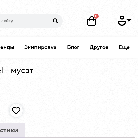
ренды
Экипировка
Блог
Другое
Еще
l – мусат
стики