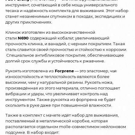
инструмент, сочетающий в себе мощь универсального
тесака и надёжность комплекта для выживания. Этот набор
станет незаменимым спутником в походах, экспедициях и
других приключениях.
Клинок изготовлен из высококачественной
стали
N690
содержащий кобальт, увеличивающий
прочность клинка, и ванадий, с черным покрытием. Такая
сталь славится своей прочностью и стойкостью к коррозии.
Специальное антибликовое покрытие, обеспечивающее
долгий срок службы и устойчивость к ржавчине.
Рукоять изготовлена из
Forprene
— это эластомер, чья
износостойкость и теплостойкость являются более
высокими, чем у натуральной резины. Рукоять ножа,
произведённая из этого материала, отлично поглощает
вибрации и удары, что увеличивает контроль над
инструментом. Также рукоятка из форпрена не будет
скользить в руке даже при повышенной влажности.
Также в комплект с мачете идёт набор для выживания,
поставляемый в металлической коробке, которая
располагается отдельном molle-совместимом нейлоновом
подсумке. В набор входит: