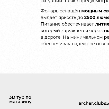
ситуации. Также предусмотр
Фонарь оснащён
мощным св
выдаёт яркость до
2500 люм
Питание обеспечивает
литие
который заряжается через
п
в дороге. На минимальном р
обеспечивая надёжное освещ
3D тур по
магазину
archer.club