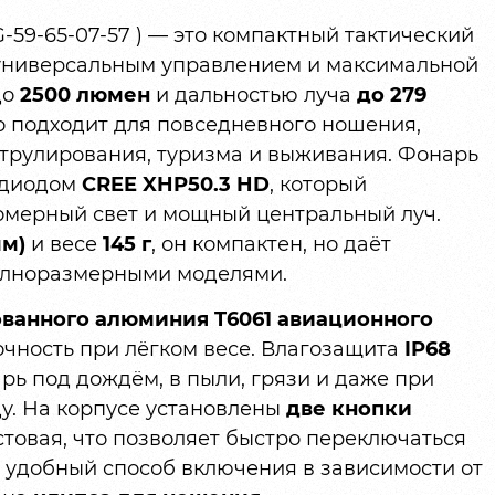
-59-65-07-57 ) — это компактный тактический
 универсальным управлением и максимальной
до
2500 люмен
и дальностью луча
до 279
о подходит для повседневного ношения,
атрулирования, туризма и выживания. Фонарь
одиодом
CREE XHP50.3 HD
, который
мерный свет и мощный центральный луч.
мм)
и весе
145 г
, он компактен, но даёт
полноразмерными моделями.
ванного алюминия T6061 авиационного
рочность при лёгком весе. Влагозащита
IP68
рь под дождём, в пыли, грязи и даже при
у. На корпусе установлены
две кнопки
стовая, что позволяет быстро переключаться
удобный способ включения в зависимости от