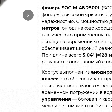
Фонарь SOG M-48 2500L
(SOG
›
фонарь с высокой яркостью,
надёжностью. С мощностью 
метров
, он одинаково хорош
тактического применения, п
оснащён современным свет
обеспечивает широкий равно
При длине всего
5.04″ (≈128 
результат, сопоставимый с 
Корпус выполнен из
анодиро
класса
, что обеспечивает п
позволяет использовать фона
временном погружении в вод
управления
— боковая и хво
между режимами и выбирать 