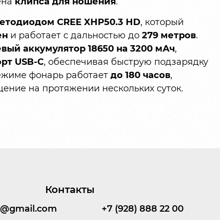
ена
клипса для ношения
.
етодиодом CREE XHP50.3 HD
, который
ен
и работает с дальностью до
279 метров
.
вый аккумулятор 18650 на 3200 мАч
,
орт USB‑C
, обеспечивая быструю подзарядку
ежиме фонарь работает
до 180 часов
,
ение на протяжении нескольких суток.
Контакты
95@gmail.com
+7 (928) 888 22 00