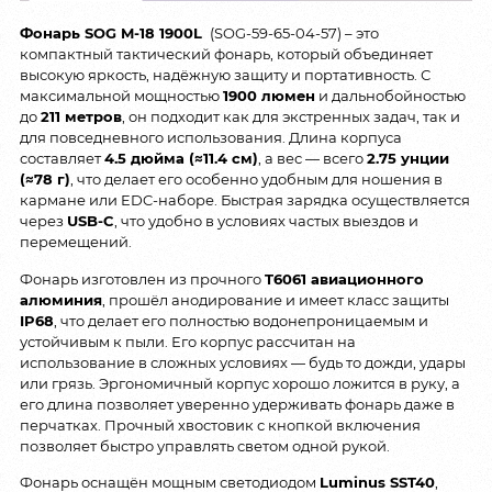
Фонарь SOG M-18 1900L
(SOG-59-65-04-57) – это
компактный тактический фонарь, который объединяет
высокую яркость, надёжную защиту и портативность. С
максимальной мощностью
1900 люмен
и дальнобойностью
до
211 метров
, он подходит как для экстренных задач, так и
для повседневного использования. Длина корпуса
составляет
4.5 дюйма (≈11.4 см)
, а вес — всего
2.75 унции
(≈78 г)
, что делает его особенно удобным для ношения в
кармане или EDC-наборе. Быстрая зарядка осуществляется
через
USB-C
, что удобно в условиях частых выездов и
перемещений.
Фонарь изготовлен из прочного
T6061 авиационного
алюминия
, прошёл анодирование и имеет класс защиты
IP68
, что делает его полностью водонепроницаемым и
устойчивым к пыли. Его корпус рассчитан на
использование в сложных условиях — будь то дожди, удары
или грязь. Эргономичный корпус хорошо ложится в руку, а
его длина позволяет уверенно удерживать фонарь даже в
перчатках. Прочный хвостовик с кнопкой включения
позволяет быстро управлять светом одной рукой.
Фонарь оснащён мощным светодиодом
Luminus SST40
,