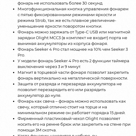
фонарь не использовать более 30 секунд.
Многофункциональная кнопка управления фонарем
с пятью фиксированными режимами яркости и
режима Strob, так же есть плавное увеличение-
уменьшение яркости поворотом кнопки.
Фонарь можно заряжать от Type-C USB или магнитной
зарядки Olight MCC3 (в комплект не входит) порта не
вынимая аккумуляторы из корпуса фонаря.
Фонарь Seeker 4 Pro стал мощнее на 10% чем Seeker 3
Pro.
У модели фонарь Seeker 4 Pro есть 2 функции таймера
выключения через 3 и 9 минут.
Магнит в торцевой части фонаря позволит закрепить
фонарь вертикально на металлической поверхности.
Защита от разряда и перезаряда аккумулятора не
позволит перезарядить его или разрядить
аккумулятор до нуля.
Фонарь как свеча – фонарь можно использовать как
свечу, который отлично стоит на торце и на
минимальном режиме он работает порядка 15 дней.
Фирменный пластиковый чехол Olight позволяет
носить его на ремне брюк или закрепить на стене при
помощи 3M скотча.
Когда фонарик находится в кобуре, он