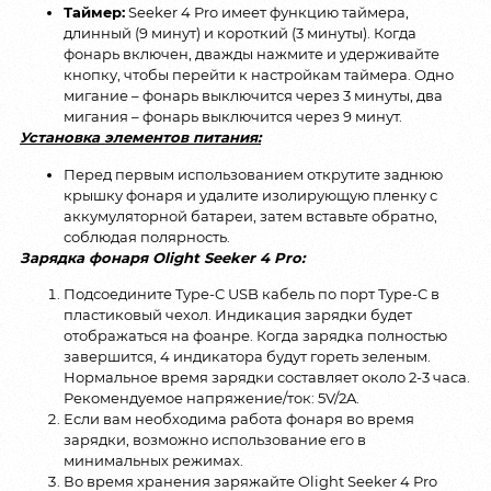
Таймер:
Seeker 4 Pro имеет функцию таймера,
длинный (9 минут) и короткий (3 минуты). Когда
фонарь включен, дважды нажмите и удерживайте
кнопку, чтобы перейти к настройкам таймера. Одно
мигание – фонарь выключится через 3 минуты, два
мигания – фонарь выключится через 9 минут.
Установка элементов питания:
Перед первым использованием открутите заднюю
крышку фонаря и удалите изолирующую пленку с
аккумуляторной батареи, затем вставьте обратно,
соблюдая полярность.
Зарядка фонаря Olight Seeker 4 Pro:
Подсоедините Type-C USB кабель по порт Type-C в
пластиковый чехол. Индикация зарядки будет
отображаться на фоанре. Когда зарядка полностью
завершится, 4 индикатора будут гореть зеленым.
Нормальное время зарядки составляет около 2-3 часа.
Рекомендуемое напряжение/ток: 5V/2A.
Если вам необходима работа фонаря во время
зарядки, возможно использование его в
минимальных режимах.
Во время хранения заряжайте Olight Seeker 4 Pro