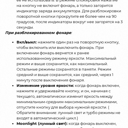
на кнопку не включит фонарь, а только загорится
индикатор заряда аккумулятора. Для разблокировки
поворотной кнопки прокрутите её более чем на 90
градусов, после индикаторы вокруг нее загорятся на 3
секунды.
При разблокированном фонаре
:
Вкл/выкл:
нажмите один раз на поворотную кнопку,
чтобы включить или выключить фонарь. При
включении фонарь вернется к ранее
использованному режиму яркости. Максимальный
режим и выше сохранится, как максимальный.
Остальные режимы сохранятся в памяти. Режим
средний и выше сохранится, как средний, через 1
минуту после выключения фонаря.
Изменение уровня яркости:
когда фонарь включен,
нажмите и удерживайте кнопку, и он, начиная с
текущего, автоматически изменит яркость между
минимальным-средним-максимальным режимами,
отпустите кнопку для выбора нужной яркости. (
Обратите внимание: лунный свет и турбо режимы не
входят в автоматический цикл.)
Moonlight (лунный свет):
когда фонарь выключен,