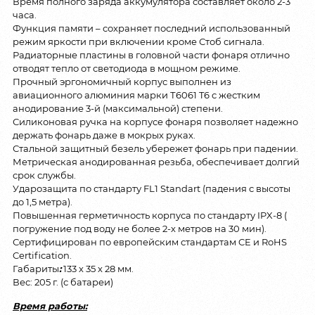
Время полного заряда аккумулятора составляет около 2-3
часа.
Функция памяти – сохраняет последний использованный
режим яркости при включении кроме Стоб сигнала.
Радиаторные пластины в головной части фонаря отлично
отводят тепло от светодиода в мощном режиме.
Прочный эргономичный корпус выполнен из
авиационного алюминия марки Т6061 T6 с жестким
анодирование 3-й (максимальной) степени.
Силиконовая ручка на корпусе фонаря позволяет надежно
держать фонарь даже в мокрых руках.
Стальной защитный безель убережет фонарь при падении.
Метрическая анодированная резьба, обеспечивает долгий
срок службы.
Ударозащита по стандарту FL1 Standart (падения с высоты
до 1,5 метра).
Повышенная герметичность корпуса по стандарту IPX-8 (
погружение под воду не более 2-х метров на 30 мин).
Сертифицирован по европейским стандартам CE и RoHS
Certification.
Габариты
:
133 х 35 х 28 мм.
Вес: 205 г. (с батареи)
Время работы: