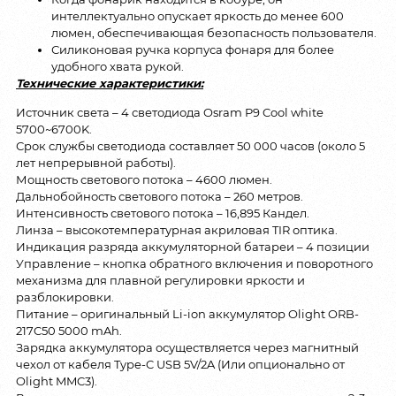
интеллектуально опускает яркость до менее 600
люмен, обеспечивающая безопасность пользователя.
Силиконовая ручка корпуса фонаря для более
удобного хвата рукой.
Технические характеристики:
Источник света – 4 светодиода Osram P9 Cool white
5700~6700K.
Срок службы светодиода составляет 50 000 часов (около 5
лет непрерывной работы).
Мощность светового потока – 4600 люмен.
Дальнобойность светового потока – 260 метров.
Интенсивность светового потока – 16,895 Кандел.
Линза – высокотемпературная акриловая TIR оптика.
Индикация разряда аккумуляторной батареи – 4 позиции
Управление – кнопка обратного включения и поворотного
механизма для плавной регулировки яркости и
разблокировки.
Питание – оригинальный Li-ion аккумулятор Olight ORB-
217C50 5000 mAh.
Зарядка аккумулятора осуществляется через магнитный
чехол от кабеля Type-C USB 5V/2A (Или опционально от
Olight MMC3).