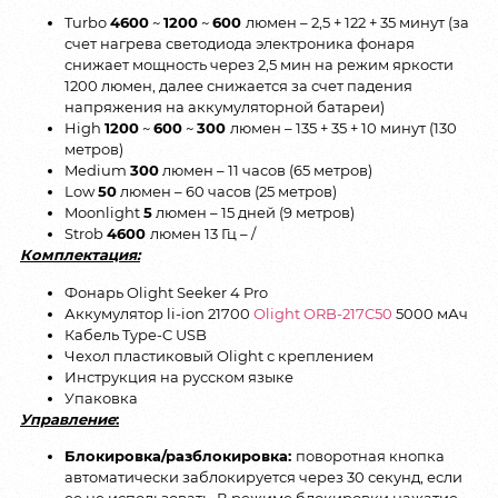
Turbo
4600
~
1200
~
600
люмен – 2,5 + 122 + 35 минут (за
счет нагрева светодиода электроника фонаря
снижает мощность через 2,5 мин на режим яркости
1200 люмен, далее снижается за счет падения
напряжения на аккумуляторной батареи)
High
1200
~
600
~
300
люмен – 135 + 35 + 10 минут (130
метров)
Medium
300
люмен – 11 часов (65 метров)
Low
50
люмен – 60 часов (25 метров)
Moonlight
5
люмен – 15 дней (9 метров)
Strob
4600
люмен 13 Гц – /
Комплектация:
Фонарь Olight Seeker 4 Pro
Аккумулятор li-ion 21700
Olight ORB-217C50
5000 мАч
Кабель Type-C USB
Чехол пластиковый Olight с креплением
Инструкция на русском языке
Упаковка
Управление
:
Блокировка/разблокировка:
поворотная кнопка
автоматически заблокируется через 30 секунд, если
ее не использовать. В режиме блокировки нажатие