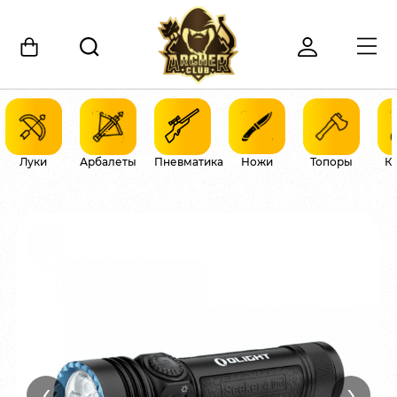
Луки
Арбалеты
Пневматика
Ножи
Топоры
К
‹
›