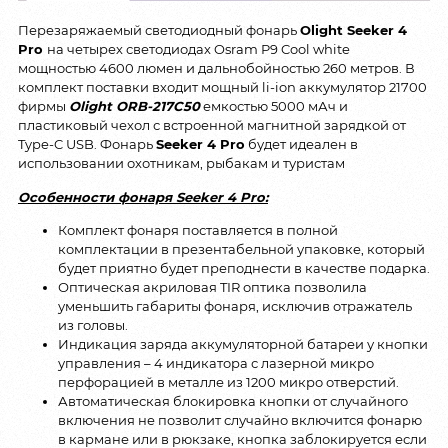
Перезаряжаемый светодиодный фонарь
Olight Seeker 4
Pro
на четырех светодиодах Osram P9 Cool white
мощностью 4600 люмен и дальнобойностью 260 метров. В
комплект поставки входит мощный li-ion аккумулятор 21700
фирмы
Olight ORB-217C50
емкостью 5000 мАч и
пластиковый чехол с встроенной магнитной зарядкой от
Type-C USB. Фонарь
Seeker 4 Pro
будет идеален в
использовании охотникам, рыбакам и туристам
Особенности фонаря Seeker 4 Pro:
Комплект фонаря поставляется в полной
комплектации в презентабельной упаковке, который
будет приятно будет преподнести в качестве подарка.
Оптическая акриловая TIR оптика позволила
уменьшить габариты фонаря, исключив отражатель
из головы.
Индикация заряда аккумуляторной батареи у кнопки
управления – 4 индикатора с лазерной микро
перфорацией в металле из 1200 микро отверстий.
Автоматическая блокировка кнопки от случайного
включения не позволит случайно включится фонарю
в кармане или в рюкзаке, кнопка заблокируется если