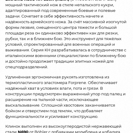
мощный тактический нож в стиле непальского кукри,
адаптированный под современные боевые и полевые
задачи. Сочетает в себе эффективность мачете и
надёжность армейского ножа. За счёт массивной изогнутой
формы лезвия, смещённого центра тяжести и большой
площади реза он одинаково эффективен как для резки,
рубки, так и в ближнем бою. Это инструмент для тяжёлых
условий, спроектированный для военных операций и
выживания. Серия KH разрабатывалась в сотрудничестве с
итальянскими военными специалистами по ближнему бою
и достойно продолжает традиции элитных ножей для
спецподразделений.
Удлинённая эргономичная рукоять изготовлена из
термопластичного эластомера Forprene. Обеспечивает
надёжный хват в условиях влаги, пота и грязи. В
конструкции предусмотрен выраженный упор под палец и
расширение на тыльной части, исключающее
выскальзывание. Сплошной хвостовик заканчивается
бойком и отверстием под темляк, что добавляет
функциональности и усиливает конструкцию.
Клинок выполнен из высокоуглеродистой нержавеющей
стали
N690
от Böhler с добавками молибдена и кобальта,