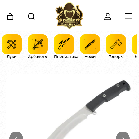
Луки
Арбалеты
Пневматика
Ножи
Топоры
К
‹
›