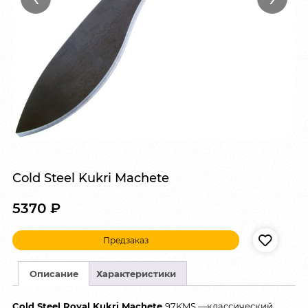
Cold Steel Kukri Machete
5370
₽
Предзаказ
Описание
Характеристики
Cold Steel Royal Kukri Machete
97KMS —классический