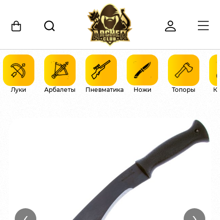
Луки
Арбалеты
Пневматика
Ножи
Топоры
К
‹
›